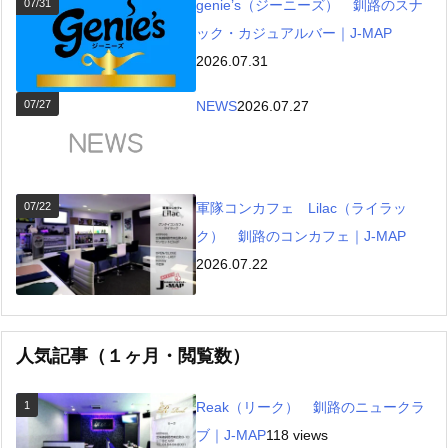
07/31
genie’s（ジーニーズ） 釧路のスナ
ック・カジュアルバー｜J-MAP
2026.07.31
07/27
NEWS
2026.07.27
07/22
軍隊コンカフェ Lilac（ライラッ
ク） 釧路のコンカフェ｜J-MAP
2026.07.22
人気記事（１ヶ月・閲覧数）
1
Reak（リーク） 釧路のニュークラ
ブ｜J-MAP
118 views