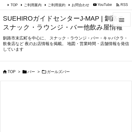

YouTube
RSS
TOP
ご利用案内
ご利用規約
お問合わせ
SUEHIROガイドセンターJ-MAP | 釧路の

スナック・ラウンジ・バー他飲み屋情報
釧路市末広町を中心に、 スナック・ラウンジ・バー・キャバクラ・
飲食店など 夜のお店情報を掲載。 地図・営業時間・店舗情報を発信
しています



TOP
>
バー
>
ガールズバー