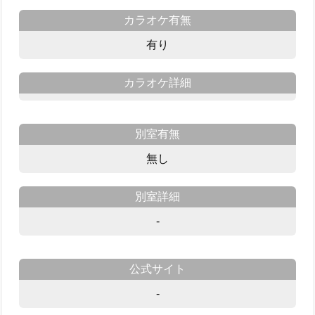
カラオケ有無
有り
カラオケ詳細
別室有無
無し
別室詳細
-
公式サイト
-