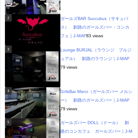
2
ガールズBAR Succubus（サキュバ
ス） 釧路のガールズバー・コンカ
フェ｜J-MAP
83 views
3
Lounge BURJAL（ラウンジ ブルジ
ュアル） 釧路のラウンジ｜J-MAP
79 views
4
GrilsBar Merci（ガールズバー メルシ
ー） 釧路のガールズバー｜J-MAP
79 views
5
ガールズバー DOLL（ドール） 釧
路のコンカフェ ガールズバー｜J-M