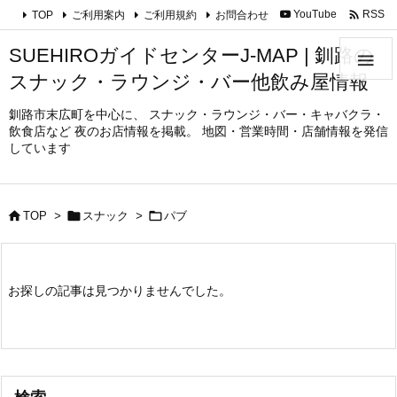

YouTube
RSS
TOP
ご利用案内
ご利用規約
お問合わせ
SUEHIROガイドセンターJ-MAP | 釧路の

スナック・ラウンジ・バー他飲み屋情報
釧路市末広町を中心に、 スナック・ラウンジ・バー・キャバクラ・
飲食店など 夜のお店情報を掲載。 地図・営業時間・店舗情報を発信
しています



TOP
>
スナック
>
パブ
お探しの記事は見つかりませんでした。