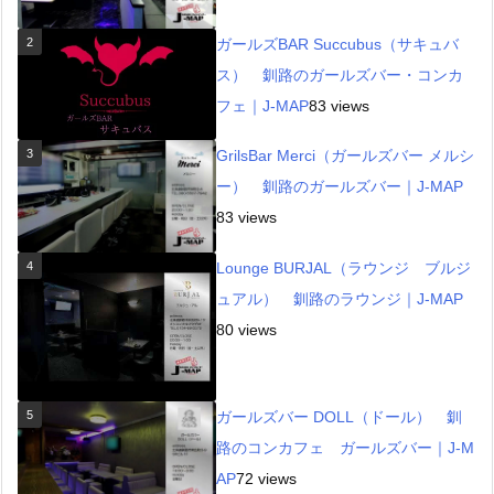
2
ガールズBAR Succubus（サキュバ
ス） 釧路のガールズバー・コンカ
フェ｜J-MAP
83 views
3
GrilsBar Merci（ガールズバー メルシ
ー） 釧路のガールズバー｜J-MAP
83 views
4
Lounge BURJAL（ラウンジ ブルジ
ュアル） 釧路のラウンジ｜J-MAP
80 views
5
ガールズバー DOLL（ドール） 釧
路のコンカフェ ガールズバー｜J-M
AP
72 views