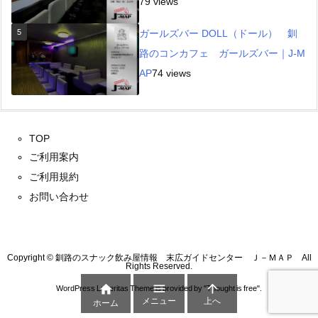
79 views
5
ガールズバー DOLL（ドール） 釧
路のコンカフェ ガールズバー｜J-M
AP
74 views
TOP
ご利用案内
ご利用規約
お問い合わせ
Copyright © 釧路のスナック飲み屋情報 末広ガイドセンター Ｊ－ＭＡＰ All
Rights Reserved.



WordPress Luxeritas Theme is provided by "
Thought is free
".
メニュー
上へ
ホーム