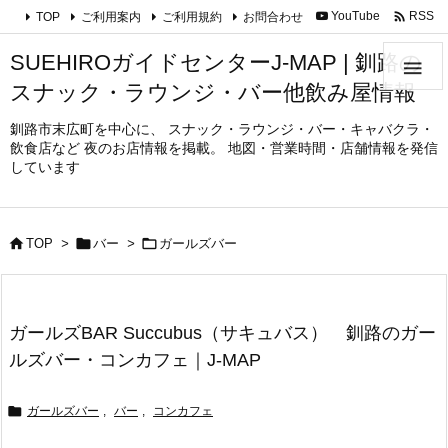

YouTube
RSS
TOP
ご利用案内
ご利用規約
お問合わせ
SUEHIROガイドセンターJ-MAP | 釧路の

スナック・ラウンジ・バー他飲み屋情報
釧路市末広町を中心に、 スナック・ラウンジ・バー・キャバクラ・
飲食店など 夜のお店情報を掲載。 地図・営業時間・店舗情報を発信
しています



TOP
>
バー
>
ガールズバー
ガールズBAR Succubus（サキュバス） 釧路のガー
ルズバー・コンカフェ｜J-MAP

ガールズバー
,
バー
,
コンカフェ