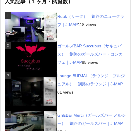
人気記事（１ヶ月・閲覧数）
1
Reak（リーク） 釧路のニュークラ
ブ｜J-MAP
118 views
2
ガールズBAR Succubus（サキュバ
ス） 釧路のガールズバー・コンカ
フェ｜J-MAP
85 views
3
Lounge BURJAL（ラウンジ ブルジ
ュアル） 釧路のラウンジ｜J-MAP
81 views
4
GrilsBar Merci（ガールズバー メルシ
ー） 釧路のガールズバー｜J-MAP