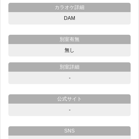
カラオケ詳細
DAM
別室有無
無し
別室詳細
-
公式サイト
-
SNS