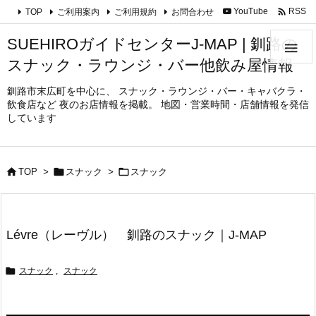

YouTube
RSS
TOP
ご利用案内
ご利用規約
お問合わせ
SUEHIROガイドセンターJ-MAP | 釧路の

スナック・ラウンジ・バー他飲み屋情報
釧路市末広町を中心に、 スナック・ラウンジ・バー・キャバクラ・
飲食店など 夜のお店情報を掲載。 地図・営業時間・店舗情報を発信
しています



TOP
>
スナック
>
スナック
Lévre（レーヴル） 釧路のスナック｜J-MAP

スナック
,
スナック