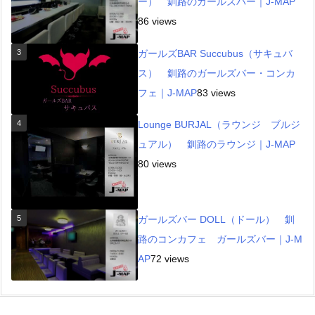
ー） 釧路のガールズバー｜J-MAP
86 views
3
ガールズBAR Succubus（サキュバ
ス） 釧路のガールズバー・コンカ
フェ｜J-MAP
83 views
4
Lounge BURJAL（ラウンジ ブルジ
ュアル） 釧路のラウンジ｜J-MAP
80 views
5
ガールズバー DOLL（ドール） 釧
路のコンカフェ ガールズバー｜J-M
AP
72 views