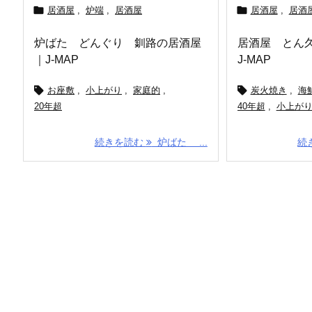


居酒屋
,
炉端
,
居酒屋
居酒屋
,
居酒
炉ばた どんぐり 釧路の居酒屋
居酒屋 とん
｜J-MAP
J-MAP


お座敷
,
小上がり
,
家庭的
,
炭火焼き
,
海
20年超
40年超
,
小上が
続きを読む
炉ばた ...
続