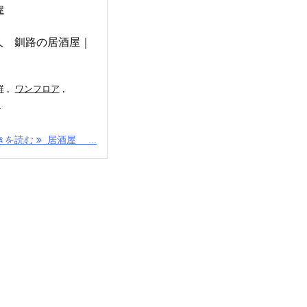
屋
久 釧路の居酒屋｜
鮮
,
ワンフロア
,
り
きを読む
居酒屋 ...