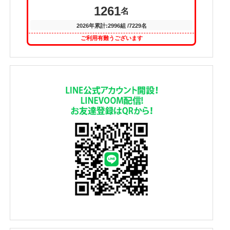
1261
名
2026年累計:2996組 /7229名
ご利用有難うございます