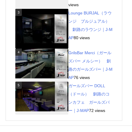
views
3
Lounge BURJAL（ラウ
ンジ ブルジュアル）
釧路のラウンジ｜J-M
AP
80 views
4
GrilsBar Merci（ガール
ズバー メルシー） 釧
路のガールズバー｜J-M
AP
76 views
5
ガールズバー DOLL
（ドール） 釧路のコ
ンカフェ ガールズバ
ー｜J-MAP
72 views