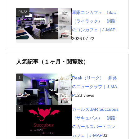
07/22
軍隊コンカフェ Lilac
（ライラック） 釧路
のコンカフェ｜J-MAP
2026.07.22
人気記事（１ヶ月・閲覧数）
1
Reak（リーク） 釧路
のニュークラブ｜J-MA
P
123 views
2
ガールズBAR Succubus
（サキュバス） 釧路
のガールズバー・コン
カフェ｜J-MAP
83